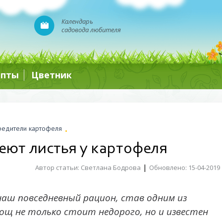
Календарь
садовода любителя
епты
Цветник
редители картофеля
теют листья у картофеля
|
Автор статьи: Светлана Бодрова
Обновлено: 15-04-2019
аш повседневный рацион, став одним из
щ не только стоит недорого, но и известен