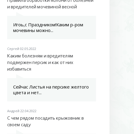
Правила обработки яблони от болезней
и вредителей мочевиной весной
Игоь,с Праздником!Каким р-ром
мочевины можно...
Сергей
02.05.2022
Каким болезням и вредителям
подвержен персик и как от них
избавиться
Сейчас Листья на персике желтого
цвета и нет...
Андрей
22.04.2022
С чем рядом посадить крыжовник в
своем саду