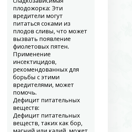
сладкозависимая
плодожорка: Эти
вредители могут
питаться соками из
плодов сливы, что может
вызвать появление
фиолетовых пятен.
Применение
инсектицидов,
рекомендованных для
борьбы с этими
вредителями, может
помочь.
Дефицит питательных
веществ
:
Дефицит питательных
веществ, таких как бор,
магний или калий, может