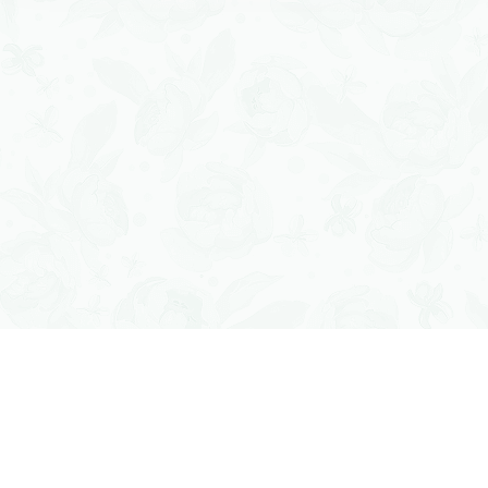
Урожайные
грядки
Подписаться
на обновления