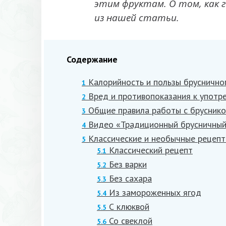
этим фруктам. О том, как
из нашей статьи.
Содержание
Калорийность и пользы бруснично
1
Вред и противопоказания к употр
2
Общие правила работы с брусник
3
Видео «Традиционный брусничный
4
Классические и необычные рецепт
5
Классический рецепт
5.1
Без варки
5.2
Без сахара
5.3
Из замороженных ягод
5.4
С клюквой
5.5
Со свеклой
5.6