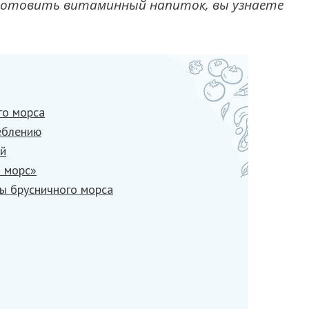
 готовить витаминный напиток, вы узнаете
го морса
еблению
ой
 морс»
ы брусничного морса