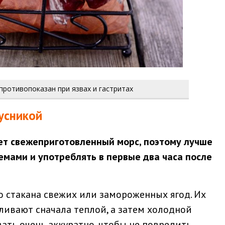
противопоказан при язвах и гастритах
усникой
т свежеприготовленный морс, поэтому лучше
емами и употреблять в первые два часа после
о стакана свежих или замороженных ягод. Их
ливают сначала теплой, а затем холодной
ть очень аккуратно, чтобы не повредить