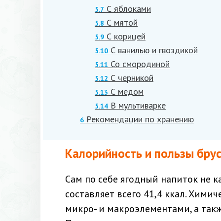
С яблоками
5.7
С мятой
5.8
С корицей
5.9
С ванилью и гвоздикой
5.10
Со смородиной
5.11
С черникой
5.12
С медом
5.13
В мультиварке
5.14
Рекомендации по хранению
6
Калорийность и пользы бру
Сам по себе ягодный напиток не к
составляет всего 41,4 ккал. Хими
микро- и макроэлементами, а так