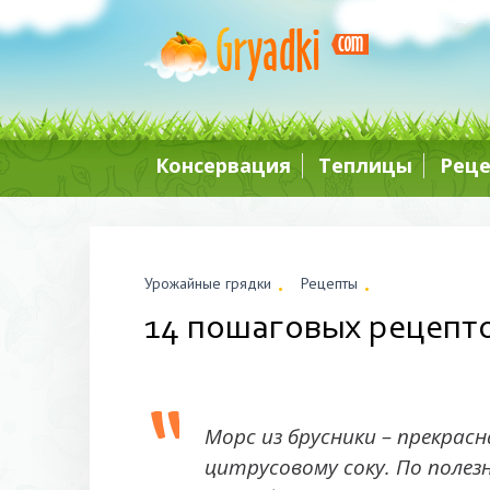
Консервация
Теплицы
Рец
Урожайные грядки
Рецепты
14 пошаговых рецепто
Морс из брусники – прекрас
цитрусовому соку. По полез